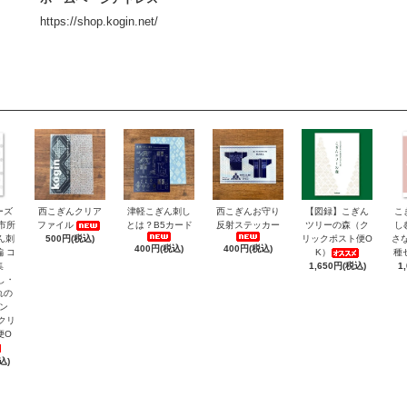
https://shop.kogin.net/
ーズ
西こぎんクリア
津軽こぎん刺し
西こぎんお守り
【図録】こぎん
こ
市所
ファイル
とは？B5カード
反射ステッカー
ツリーの森（ク
し
ん刺
500円(税込)
リックポスト便O
さ
400円(税込)
400円(税込)
編 コ
K）
種
集
1,650円(税込)
1
し・
れの
ン
クリ
便O
込)