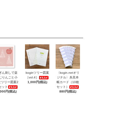
ぎん刺しで楽
koginツリー図案
〈kogin.netオリ
むりんごと小
［vol.4］
ジナル〉糸見本
なツリー図案2
1,000円(税込)
帳カード（10枚
セット
セット）
,000円(税込)
880円(税込)