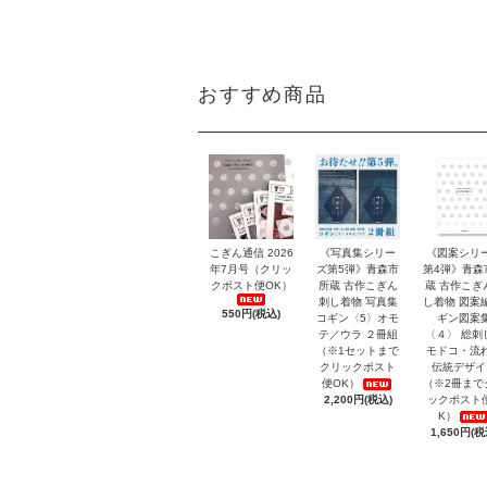
おすすめ商品
こぎん通信 2026
《写真集シリー
《図案シリ
年7月号（クリッ
ズ第5弾》青森市
第4弾》青森
クポスト便OK）
所蔵 古作こぎん
蔵 古作こぎ
刺し着物 写真集
し着物 図案
550円(税込)
コギン〈5〉オモ
ギン図案
テ／ウラ ２冊組
〈４〉 総刺
（※1セットまで
モドコ・流
クリックポスト
伝統デザイ
便OK）
（※2冊まで
2,200円(税込)
ックポスト
K）
1,650円(税