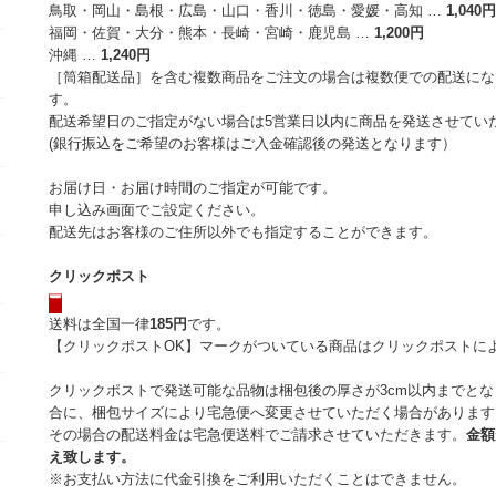
鳥取・岡山・島根・広島・山口・香川・徳島・愛媛・高知 …
1,040円
福岡・佐賀・大分・熊本・長崎・宮崎・鹿児島 …
1,200円
沖縄 …
1,240円
［筒箱配送品］を含む複数商品をご注文の場合は複数便での配送にな
す。
配送希望日のご指定がない場合は5営業日以内に商品を発送させてい
(銀行振込をご希望のお客様はご入金確認後の発送となります）
お届け日・お届け時間のご指定が可能です。
申し込み画面でご設定ください。
配送先はお客様のご住所以外でも指定することができます。
クリックポスト
送料は全国一律
185円
です。
【クリックポストOK】マークがついている商品はクリックポストに
クリックポストで発送可能な品物は梱包後の厚さが3cm以内までと
合に、梱包サイズにより宅急便へ変更させていただく場合があります
その場合の配送料金は宅急便送料でご請求させていただきます。
金額
え致します。
※お支払い方法に代金引換をご利用いただくことはできません。