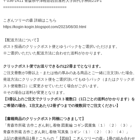
〒036-1411 青森県中津軽郡西目屋村大字田代字神田219-1
=============================
こぎんツリーの森 詳細はこちら
https://kogin-kogin.blogspot.com/2023/08/30.html
【配送方法について】
ポスト投函のクリックポスト便とゆうパックをご選択いただけます。
※ご選択いただいた配送方法に合わせた送料がかかります。
クリックポスト便でお送りできるのは2冊までとなります。
ご注文冊数が3冊以上・または他の厚みのある商品とご一緒に注文頂いた場合、
発送方法にクリックポスト便をご選択頂いてもゆうパック（またはクリックポ
スト便複数口）に変更させていただく場合がございます。
※その場合は送料が変更となります。
【3冊以上のご注文でクリックポスト複数口（1口ごとの送料がかかります）を
ご希望の場合、1注文あたり2冊ずつまでの複数回でご注文ください】
【書籍商品のクリックポスト同梱につきまして】
「青森市所蔵 古作こぎん刺し着物 図案編 コギン図案集
〈１〉
〈２〉
〈３〉
」
青森市所蔵 古作こぎん刺し着物 写真集 コギン
〈１〉
〈２〉
〈３〉
〈４〉
」
上記の書籍商品1冊とこちらの『【図録】こぎんツリーの森』1冊の組み合わせ