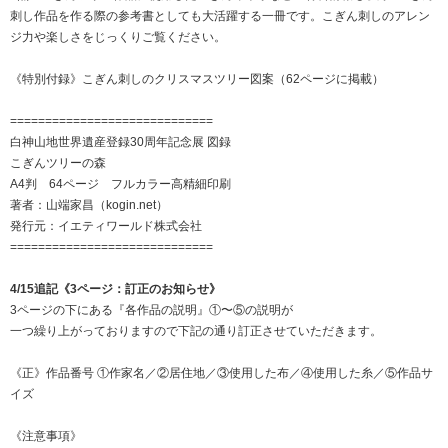
刺し作品を作る際の参考書としても大活躍する一冊です。こぎん刺しのアレン
ジ力や楽しさをじっくりご覧ください。
《特別付録》こぎん刺しのクリスマスツリー図案（62ページに掲載）
=============================
白神山地世界遺産登録30周年記念展 図録
こぎんツリーの森
A4判 64ページ フルカラー高精細印刷
著者：山端家昌（kogin.net）
発行元：イエティワールド株式会社
=============================
4/15追記《3ページ：訂正のお知らせ》
3ページの下にある『各作品の説明』①〜⑤の説明が
一つ繰り上がっておりますので下記の通り訂正させていただきます。
《正》作品番号 ①作家名／②居住地／③使用した布／④使用した糸／⑤作品サ
イズ
《注意事項》