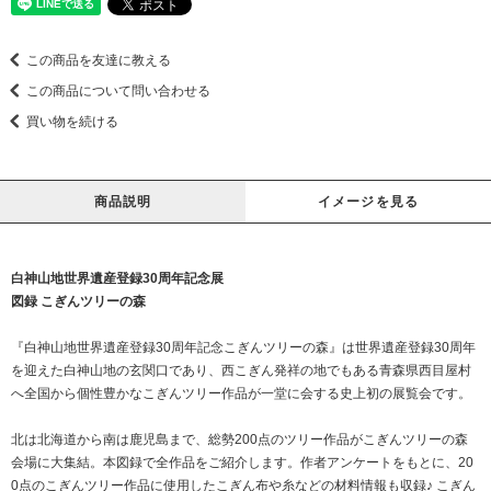
この商品を友達に教える
この商品について問い合わせる
買い物を続ける
商品説明
イメージを見る
白神山地世界遺産登録30周年記念展
図録 こぎんツリーの森
『白神山地世界遺産登録30周年記念こぎんツリーの森』は世界遺産登録30周年
を迎えた白神山地の玄関口であり、西こぎん発祥の地でもある青森県西目屋村
へ全国から個性豊かなこぎんツリー作品が一堂に会する史上初の展覧会です。
北は北海道から南は鹿児島まで、総勢200点のツリー作品がこぎんツリーの森
会場に大集結。本図録で全作品をご紹介します。作者アンケートをもとに、20
0点のこぎんツリー作品に使用したこぎん布や糸などの材料情報も収録♪ こぎん