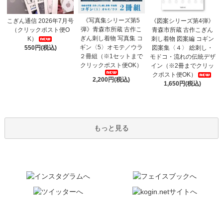
《写真集シリーズ第5
こぎん通信 2026年7月号
《図案シリーズ第4弾》
弾》青森市所蔵 古作こ
（クリックポスト便O
青森市所蔵 古作こぎん
ぎん刺し着物 写真集 コ
K）
刺し着物 図案編 コギン
ギン〈5〉オモテ／ウラ
550円(税込)
図案集〈４〉 総刺し・
２冊組（※1セットまで
モドコ・流れの伝統デザ
クリックポスト便OK）
イン（※2冊までクリッ
クポスト便OK）
2,200円(税込)
1,650円(税込)
もっと見る