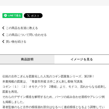
この商品を友達に教える
この商品について問い合わせる
買い物を続ける
商品説明
イメージを見る
伝統の古作こぎんを図案化した人気のコギン図案集シリーズ、第2弾！
本書掲載の図案は、「青森市所蔵 古作こぎん刺し着物 写真集
コギン〈１〉〈２〉オモテ／ウラ 2冊組」より、モドコ、流れからなる総刺し
図案を再現。
それらのデザイン構造を解明するため、パーツの組み合わせ過程やアレンジ例
も掲載しました。
著者監修のもと古作の模様崩れ部分はなるべく連続模様となるよう調整してい