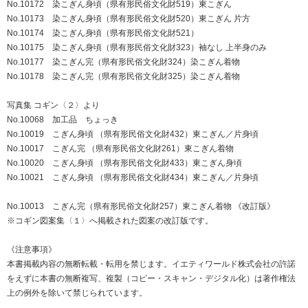
No.10172 染こぎん身頃（県有形民俗文化財519）東こぎん
No.10173 染こぎん身頃（県有形民俗文化財520）東こぎん 片方
No.10174 染こぎん身頃（県有形民俗文化財521）
No.10175 染こぎん身頃（県有形民俗文化財323）袖なし 上半身のみ
No.10177 染こぎん完（県有形民俗文化財324）染こぎん着物
No.10178 染こぎん完（県有形民俗文化財325）染こぎん着物
写真集 コギン〈２〉より
No.10068 加工品 ちょっき
No.10019 こぎん身頃 （県有形民俗文化財432）東こぎん／片身頃
No.10017 こぎん完 （県有形民俗文化財261）東こぎん着物
No.10020 こぎん身頃 （県有形民俗文化財433）東こぎん身頃
No.10021 こぎん身頃 （県有形民俗文化財434）東こぎん／片身頃
No.10013 こぎん完（県有形民俗文化財257）東こぎん着物 《改訂版》
※コギン図案集〈１〉へ掲載された図案の改訂版です。
《注意事項》
本書掲載内容の無断転載・転用を禁じます。イエティワールド株式会社の許諾
をえずに本書の無断複写、複製（コピー・スキャン・デジタル化）は著作権法
上の例外を除いて禁じられています。