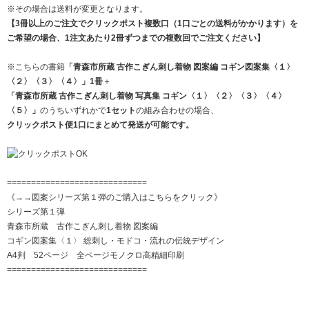
※その場合は送料が変更となります。
【3冊以上のご注文でクリックポスト複数口（1口ごとの送料がかかります）を
ご希望の場合、1注文あたり2冊ずつまでの複数回でご注文ください】
※こちらの書籍
「青森市所蔵 古作こぎん刺し着物 図案編 コギン図案集
〈１〉
〈２〉
〈３〉
〈４〉
」1冊
＋
「青森市所蔵 古作こぎん刺し着物 写真集 コギン
〈１〉
〈２〉
〈３〉
〈４〉
〈５〉
」
のうちいずれかで
1セット
の組み合わせの場合、
クリックポスト便1口にまとめて発送が可能です。
=============================
《→→図案シリーズ第１弾のご購入はこちらをクリック》
シリーズ第１弾
青森市所蔵 古作こぎん刺し着物 図案編
コギン図案集〈１〉 総刺し・モドコ・流れの伝統デザイン
A4判 52ページ 全ページモノクロ高精細印刷
=============================