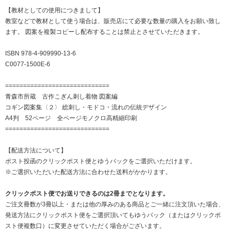
【教材としての使用につきまして】
教室などで教材として使う場合は、販売店にて必要な数量の購入をお願い致し
ます。 図案を複製コピーし配布することは禁止とさせていただきます。
ISBN 978-4-909990-13-6
C0077-1500E-6
=============================
青森市所蔵 古作こぎん刺し着物 図案編
コギン図案集〈２〉 総刺し・モドコ・流れの伝統デザイン
A4判 52ページ 全ページモノクロ高精細印刷
=============================
【配送方法について】
ポスト投函のクリックポスト便とゆうパックをご選択いただけます。
※ご選択いただいた配送方法に合わせた送料がかかります。
クリックポスト便でお送りできるのは2冊までとなります。
ご注文冊数が3冊以上・または他の厚みのある商品とご一緒に注文頂いた場合、
発送方法にクリックポスト便をご選択頂いてもゆうパック（またはクリックポ
スト便複数口）に変更させていただく場合がございます。