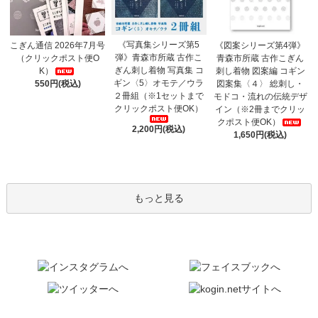
《写真集シリーズ第5
こぎん通信 2026年7月号
《図案シリーズ第4弾》
弾》青森市所蔵 古作こ
（クリックポスト便O
青森市所蔵 古作こぎん
ぎん刺し着物 写真集 コ
K）
刺し着物 図案編 コギン
ギン〈5〉オモテ／ウラ
550円(税込)
図案集〈４〉 総刺し・
２冊組（※1セットまで
モドコ・流れの伝統デザ
クリックポスト便OK）
イン（※2冊までクリッ
クポスト便OK）
2,200円(税込)
1,650円(税込)
もっと見る