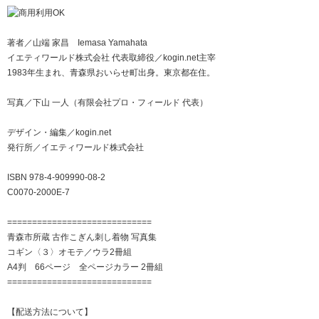
著者／山端 家昌 Iemasa Yamahata
イエティワールド株式会社 代表取締役／kogin.net主宰
1983年生まれ、青森県おいらせ町出身。東京都在住。
写真／下山 一人（有限会社プロ・フィールド 代表）
デザイン・編集／kogin.net
発行所／イエティワールド株式会社
ISBN 978-4-909990-08-2
C0070-2000E-7
=============================
青森市所蔵 古作こぎん刺し着物 写真集
コギン〈３〉オモテ／ウラ2冊組
A4判 66ページ 全ページカラー 2冊組
=============================
【配送方法について】