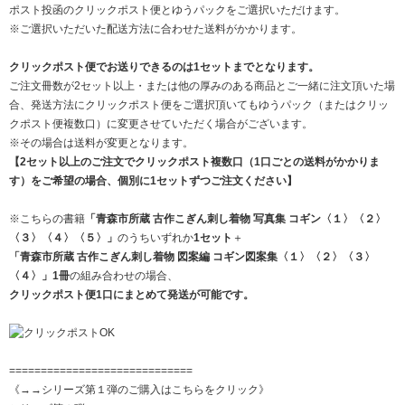
ポスト投函のクリックポスト便とゆうパックをご選択いただけます。
※ご選択いただいた配送方法に合わせた送料がかかります。
クリックポスト便でお送りできるのは1セットまでとなります。
ご注文冊数が2セット以上・または他の厚みのある商品とご一緒に注文頂いた場
合、発送方法にクリックポスト便をご選択頂いてもゆうパック（またはクリッ
クポスト便複数口）に変更させていただく場合がございます。
※その場合は送料が変更となります。
【2セット以上のご注文でクリックポスト複数口（1口ごとの送料がかかりま
す）をご希望の場合、個別に1セットずつご注文ください】
※こちらの書籍
「青森市所蔵 古作こぎん刺し着物 写真集 コギン
〈１〉
〈２〉
〈３〉
〈４〉
〈５〉
」
のうちいずれか
1セット
＋
「青森市所蔵 古作こぎん刺し着物 図案編 コギン図案集
〈１〉
〈２〉
〈３〉
〈４〉
」1冊
の組み合わせの場合、
クリックポスト便1口にまとめて発送が可能です。
=============================
《→→シリーズ第１弾のご購入はこちらをクリック》