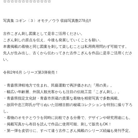
☆☆☆☆☆☆☆☆☆☆☆☆☆
写真集 コギン〈３〉オモテ／ウラ 収録写真数278点!!
古作こぎん刺し図案として是非ご活用ください。
こぎん刺しの原点を伝え、今後も発展していくことを願い、
本書掲載の着物と同じ図案を刺して楽しむことは私用商用問わず可能です。
先人が生み出し、古くから伝わってきた古作こぎんを作品に是非ご活用くださ
い。
令和2年6月 シリーズ第3弾発売！
・青森県津軽地方で生まれ、民藝運動で再評価された『用の美』。
・幅広い年齢層、外国人観光客からも注目の伝統工芸「こぎん刺し」。
・青森県指定文化財・青森市所蔵の貴重な着物を精密写真で多数掲載。
・故田中忠三郎氏が守りぬいた旧稽古館の秘蔵コレクションを特別に撮り下ろ
し。
・着物のオモテとウラを同時に比較できる分冊で、デザインや研究用途にも。
・掲載写真から布目を読んで作品に使用可能、刺して販売もOK！
・第一弾を皮切りに、すべて違う古作こぎん掲載のシリーズ続編も発刊予定。