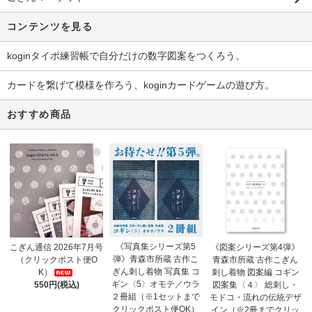
コンテンツを見る
koginタイポ練習帳で自分だけの数字図案をつくろう。
カードを繋げて模様を作ろう、koginカードゲームの遊び方。
おすすめ商品
《写真集シリーズ第5
こぎん通信 2026年7月号
《図案シリーズ第4弾》
弾》青森市所蔵 古作こ
（クリックポスト便O
青森市所蔵 古作こぎん
ぎん刺し着物 写真集 コ
K）
刺し着物 図案編 コギン
ギン〈5〉オモテ／ウラ
550円(税込)
図案集〈４〉 総刺し・
２冊組（※1セットまで
モドコ・流れの伝統デザ
クリックポスト便OK）
イン（※2冊までクリッ